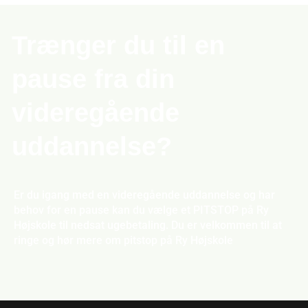
Trænger du til en
pause fra din
videregående
uddannelse?
Er du igang med en videregående uddannelse og har
behov for en pause kan du vælge et PITSTOP på Ry
Højskole til nedsat ugebetaling. Du er velkommen til at
ringe og hør mere om pitstop på Ry Højskole