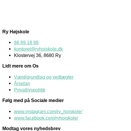
Ry Højskole
86 89 18 88
kontoret@ryhojskole.dk
Klostervej 36, 8680 Ry
Lidt mere om Os
Værdigrundlag og vedtægter
Årsplan
Privatlivspolitik
Følg med på Sociale medier
www.instagram.com/ry_hojskole/
www.facebook.com/ryhojskole/
Modtag vores nyhedsbrev