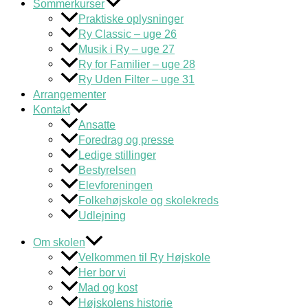
Sommerkurser
Praktiske oplysninger
Ry Classic – uge 26
Musik i Ry – uge 27
Ry for Familier – uge 28
Ry Uden Filter – uge 31
Arrangementer
Kontakt
Ansatte
Foredrag og presse
Ledige stillinger
Bestyrelsen
Elevforeningen
Folkehøjskole og skolekreds
Udlejning
Om skolen
Velkommen til Ry Højskole
Her bor vi
Mad og kost
Højskolens historie