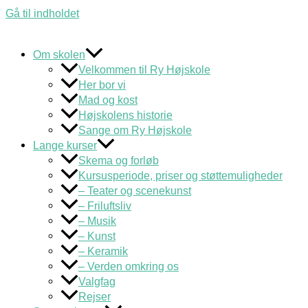
Gå til indholdet
Om skolen
Velkommen til Ry Højskole
Her bor vi
Mad og kost
Højskolens historie
Sange om Ry Højskole
Lange kurser
Skema og forløb
Kursusperiode, priser og støttemuligheder
– Teater og scenekunst
– Friluftsliv
– Musik
– Kunst
– Keramik
– Verden omkring os
Valgfag
Rejser