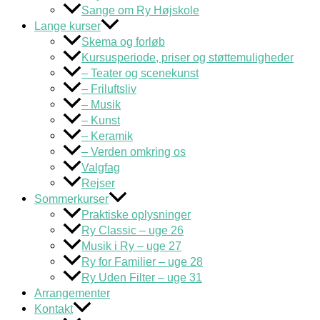
Sange om Ry Højskole
Lange kurser
Skema og forløb
Kursusperiode, priser og støttemuligheder
– Teater og scenekunst
– Friluftsliv
– Musik
– Kunst
– Keramik
– Verden omkring os
Valgfag
Rejser
Sommerkurser
Praktiske oplysninger
Ry Classic – uge 26
Musik i Ry – uge 27
Ry for Familier – uge 28
Ry Uden Filter – uge 31
Arrangementer
Kontakt