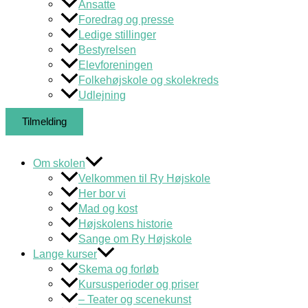
Ansatte
Foredrag og presse
Ledige stillinger
Bestyrelsen
Elevforeningen
Folkehøjskole og skolekreds
Udlejning
Tilmelding
Om skolen
Velkommen til Ry Højskole
Her bor vi
Mad og kost
Højskolens historie
Sange om Ry Højskole
Lange kurser
Skema og forløb
Kursusperioder og priser
– Teater og scenekunst