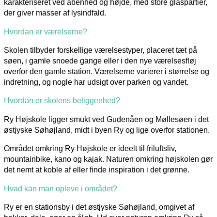
karakteriseret ved åbenhed og højde, med store glaspartier,
der giver masser af lysindfald.
Hvordan er værelserne?
Skolen tilbyder forskellige værelsestyper, placeret tæt på
søen, i gamle snoede gange eller i den nye værelsesfløj
overfor den gamle station.
Værelserne varierer i størrelse og
indretning, og nogle har udsigt over parken og vandet.
Hvordan er skolens beliggenhed?
Ry Højskole ligger smukt ved Gudenåen og Møllesøen i det
østjyske Søhøjland, midt i byen Ry og lige overfor stationen.
Området omkring Ry Højskole er ideelt til friluftsliv,
mountainbike, kano og kajak.
Naturen omkring højskolen gør
det nemt at koble af eller finde inspiration i det grønne.
​
Hvad kan man opleve i området?
Ry er en stationsby i det østjyske Søhøjland, omgivet af