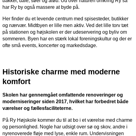
bakker, dale, søer og åløb.
Ud
over naturen omkring Ry så
har Ry by også massere at byde på.
Her finder du et levende centrum med spisesteder, butikker
og nærvær. Midtbyen er lille men aktiv. Ved det lille torv tæt
på stationen og højskolen er der udeservering og byliv om
sommeren. Byen har en stærk lokal foreningskultur og der er
ofte små events, koncerter og markedsdage.
Historiske charme med moderne
komfort
Skolen har gennemgået omfattende renoveringer og
moderniseringer siden 2017, hvilket har forbedret både
værelser og fællesfaciliteterne.
På Ry Højskole kommer du til at bo i et værelse med charme
og personlighed. Nogle har udsigt over sø og skov, andre i
nyrenoverede fløje med lyse, enkle rum. Undervisningen