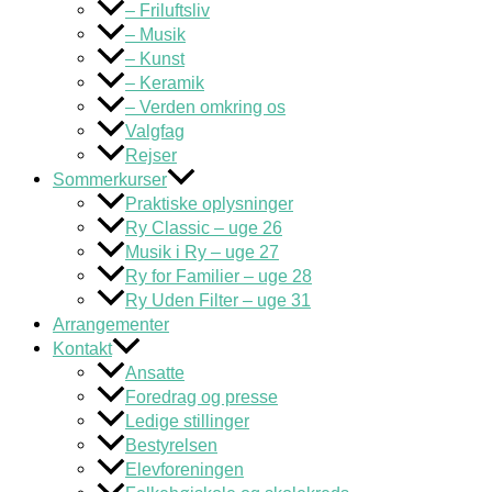
– Friluftsliv
– Musik
– Kunst
– Keramik
– Verden omkring os
Valgfag
Rejser
Sommerkurser
Praktiske oplysninger
Ry Classic – uge 26
Musik i Ry – uge 27
Ry for Familier – uge 28
Ry Uden Filter – uge 31
Arrangementer
Kontakt
Ansatte
Foredrag og presse
Ledige stillinger
Bestyrelsen
Elevforeningen