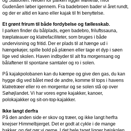
Gudenåen løber igennem. Fra badebroen bader vi året rundt,
og der er altid en kano eller kajak til fri benyttelse.
Et grønt frirum til både fordybelse og fællesskab.
I parken finder du bålplads, egen badebro, friluftssauna,
træplateauer og klatrefaciliteter,
som bruges i både
undervisning og fritid. Der er plads til at hænge ud i
hængekøjer, spille bold på plænen eller tage et dyp i søen
lige ved skolen. Haven indbyder til alt fra morgensang og
bålaftener til spontane samtaler og ro i solen.
På kajakpolobanen kan du kæmpe og give den gas, du kan
hygge dig ved bålet med de andre, komme til tops i havens
klatretræer eller ro en morgentur og se solen stå op over
Søhøjlandet. Vi har vores egne kajakker, kanoer,
polokajakker og sit-on-top-kajakker.
Ikke langt derfra
På den anden side er skov og træer, og ikke langt herfra
knejser Himmelbjerget. Det er godt at cykle i de mange
bakker, og det gør vi gerne. I det hele taget ligger højskolen