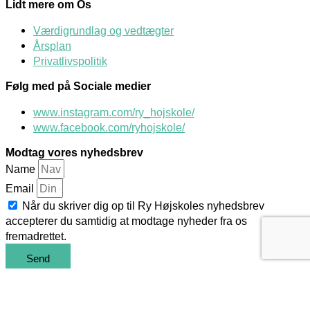
Lidt mere om Os
Værdigrundlag og vedtægter
Årsplan
Privatlivspolitik
Følg med på Sociale medier
www.instagram.com/ry_hojskole/
www.facebook.com/ryhojskole/
Modtag vores nyhedsbrev
Name
Email
Når du skriver dig op til Ry Højskoles nyhedsbrev
accepterer du samtidig at modtage nyheder fra os
fremadrettet.
Send
©Ry Højskole
BrODERI & BUDSKAB