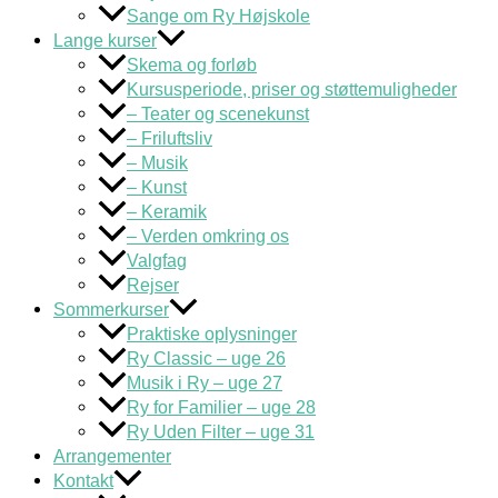
Sange om Ry Højskole
Lange kurser
Skema og forløb
Kursusperiode, priser og støttemuligheder
– Teater og scenekunst
– Friluftsliv
– Musik
– Kunst
– Keramik
– Verden omkring os
Valgfag
Rejser
Sommerkurser
Praktiske oplysninger
Ry Classic – uge 26
Musik i Ry – uge 27
Ry for Familier – uge 28
Ry Uden Filter – uge 31
Arrangementer
Kontakt