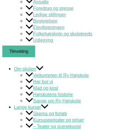
Ansatte
Foredrag og presse
Ledige stillinger
Bestyrelsen
Elevforeningen
Folkehøjskole og skolekreds
Udlejning
Tilmelding
Om skolen
Velkommen til Ry Højskole
Her bor vi
Mad og kost
Højskolens historie
Sange om Ry Højskole
Lange kurser
Skema og forløb
Kursusperioder og priser
– Teater og scenekunst