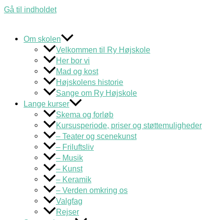
Gå til indholdet
Om skolen
Velkommen til Ry Højskole
Her bor vi
Mad og kost
Højskolens historie
Sange om Ry Højskole
Lange kurser
Skema og forløb
Kursusperiode, priser og støttemuligheder
– Teater og scenekunst
– Friluftsliv
– Musik
– Kunst
– Keramik
– Verden omkring os
Valgfag
Rejser