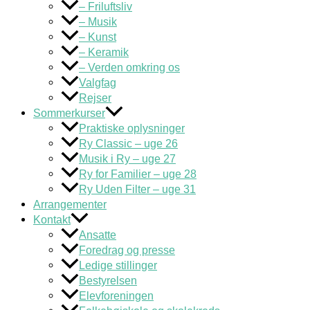
– Friluftsliv
– Musik
– Kunst
– Keramik
– Verden omkring os
Valgfag
Rejser
Sommerkurser
Praktiske oplysninger
Ry Classic – uge 26
Musik i Ry – uge 27
Ry for Familier – uge 28
Ry Uden Filter – uge 31
Arrangementer
Kontakt
Ansatte
Foredrag og presse
Ledige stillinger
Bestyrelsen
Elevforeningen